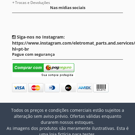
Trocas e Devoluções
Nas mídias sociais
Siga-nos no Instagram:
https://www.instagram.com/eletromat_parts.and.services
hl=pt-br
Pague com segurança
Todos os preços e condições comerciais estão sujeitos a
alteração sem aviso prévio. Ofertas válidas enquanto
durarem nossos estoques.
As imagens dos produtos são meramente ilustrativas. Esta é
uma loja fictícia para testes.