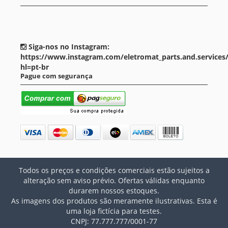
Siga-nos no Instagram:
https://www.instagram.com/eletromat_parts.and.services
hl=pt-br
Pague com segurança
Todos os preços e condições comerciais estão sujeitos a
alteração sem aviso prévio. Ofertas válidas enquanto
durarem nossos estoques.
As imagens dos produtos são meramente ilustrativas. Esta é
uma loja fictícia para testes.
CNPJ: 77.777.777/0001-77